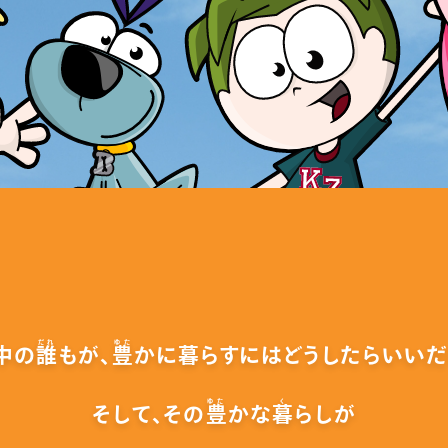
だれ
ゆた
中の
誰
もが、
豊
かに暮らすには
どうしたらいいだ
ゆた
く
そして、その
豊
かな
暮
らしが