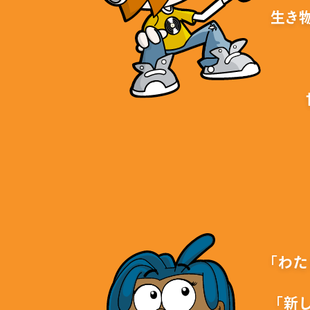
生き
「わ
「新