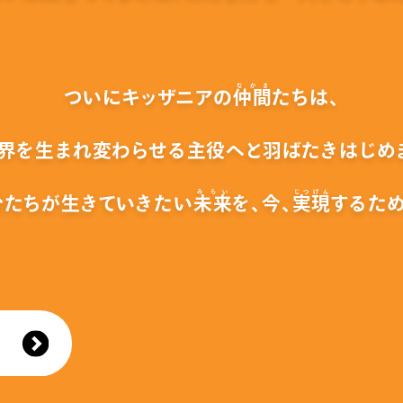
なかま
ついにキッザニアの
仲間
たちは、
界を生まれ変わらせる主役へと
羽ばたきはじめ
みらい
じつげん
分たちが生きていきたい
未来
を、
今、
実現
するため