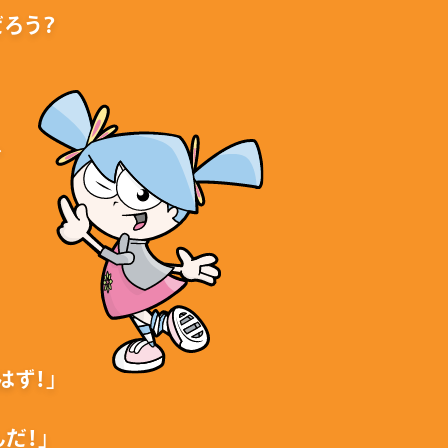
ろう？
、
はず！」
だ！」