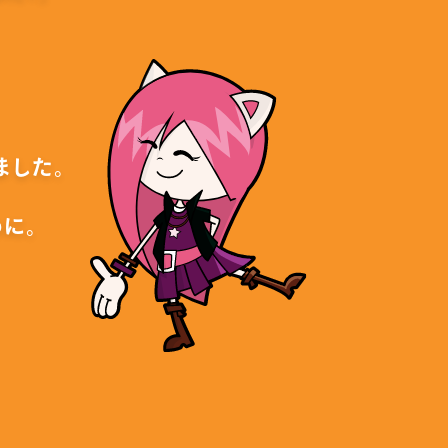
ました。
に。