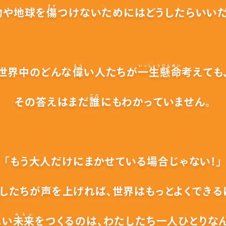
きず
物や地球を
傷
つけないためには
どうしたらいいだ
えら
いっしょうけんめい
世界中のどんな
偉
い人たちが
一生懸命
考えても
だれ
その答えはまだ
誰
にもわかっていません。
「もう大人だけにまかせている場合じゃない！」
たしたちが声を上げれば、
世界はもっとよくできる
みらい
しい
未来
をつくるのは、
わたしたち一人ひとりなん