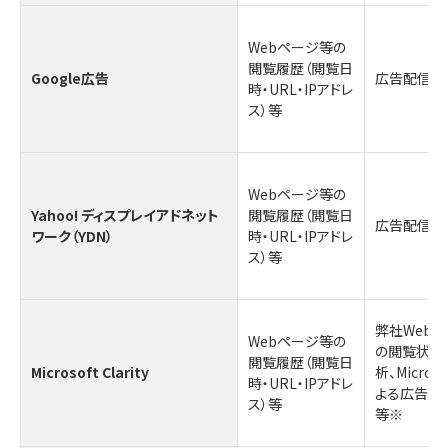
Webページ等の
閲覧履歴（閲覧日
Google広告
広告配信
時・URL・IPアドレ
ス）等
Webページ等の
Yahoo! ディスプレイアドネット
閲覧履歴（閲覧日
広告配信
ワーク（YDN）
時・URL・IPアドレ
ス）等
弊社Web
Webページ等の
の閲覧状況
閲覧履歴（閲覧日
Microsoft Clarity
析、Micros
時・URL・IPアドレ
よる広告の
ス）等
等
※