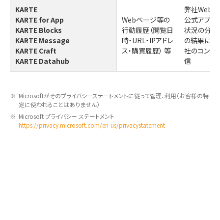
KARTE
弊社Webペ
KARTE for App
Webページ等の
公式アプリ
KARTE Blocks
行動履歴（閲覧日
状況の分析
KARTE Message
時・URL・IPアドレ
の結果に基
KARTE Craft
ス・購買履歴）
等
社のコンテ
KARTE Datahub
信
※
Microsoftがそのプライバシーステートメントに従って管理、利用（お客様の特
定に使われることはありません）
※
Microsoft プライバシー ステートメント
https://privacy.microsoft.com/en-us/privacystatement