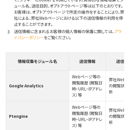
ュール名、送信目的、オプトアウトページ等は以下のとおりです。
お客様は、オプトアウトページで所定の操作をすることにより、弊
社による、弊社Webページにおける以下の送信情報の利用を停
止することができます。
送信情報に含まれるお客様の個人情報の保護に関しては、
プラ
イバシーポリシー
をご覧ください。
情報収集モジュール名
送信情報
送信目
Webページ等の
弊社Web
閲覧履歴（閲覧日
Google Analytics
の閲覧状況
時・URL・IPアドレ
析
ス）等
Webページ等の
弊社Web
閲覧履歴（閲覧日
Ptengine
の閲覧状況
時・URL・IPアドレ
析
ス）等