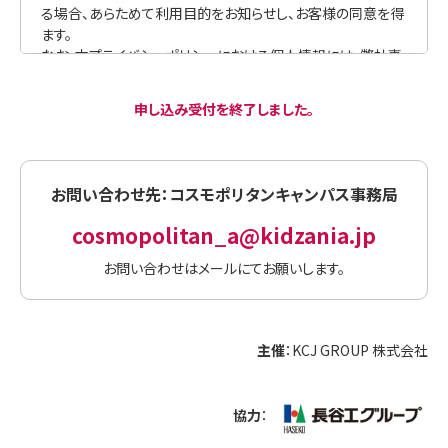
本ワークショップへの参加をお断りすることがあります。
体調不良その他参加者の都合等により欠席される場合は、当
日の開始時刻までに、文末の主催者のお問合わせ先にメール
にてご連絡ください。
本ワークショップに参加するにあたっての会場への往復路で
申し込み受付を終了しました。
起こった事故やケガ等につきましては、主催者は一切責任を
負いかねます。気を付けて会場までお越しください。
お問い合わせ先：コスモポリタンキャンパス事務局
【保護者等による見学について】
cosmopolitan_a@kidzania.jp
本ワークショップは、発表会を除き、保護者その他参加者以外
の方によるご見学をご遠慮いただいております。
お問い合わせはメールにてお願いします。
発表会のご見学について、参加者の保護者以外の方の同伴や
見学をご希望の場合は、事前に文末の主催者のお問合わせ
先へご連絡ください。ただし、主催者の判断によりご要望に添
主催
：KCJ GROUP 株式会社
えない場合があることを予めご了承ください。
協力
：
【実施日または実施方法の変更、実施の取り止め】