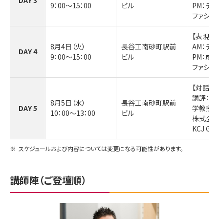
9：00～15：00
ビル
PM：デ
ファシリテ
【表現を
8月4日（火）
長谷工南砂町駅前
AM：デ
DAY 4
9：00～15：00
ビル
PM：成
ファシリテ
【対話す
講評：成
8月5日（水）
長谷工南砂町駅前
DAY 5
学教授 
10：00～13：00
ビル
株式会社
KCJ G
※
スケジュールおよび内容については変更になる可能性があります。
講師陣（ご登壇順）