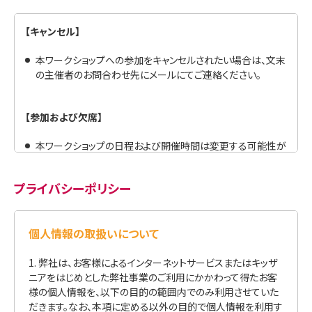
【キャンセル】
本ワークショップへの参加をキャンセルされたい場合は、文末
の主催者のお問合わせ先にメールにてご連絡ください。
【参加および欠席】
本ワークショップの日程および開催時間は変更する可能性が
あります。変更する場合は事前にお知らせいたします。
本ワークショップの終了時刻は、予定よりも延長する可能性
プライバシーポリシー
があります。
本ワークショップの参加に際しては、主催者のスタッフおよび
本ワークショップ講師の指示に従ってください。
開始時刻に遅刻しないようにしてください。
参加者またはその保護者が、本ワークショップの他の参加者
の迷惑となるような行為をした場合、本ワークショップの進行
を妨げる行為をした場合、その他本ワークショップの運営に
支障を生じさせる行為をした場合には、主催者の判断により