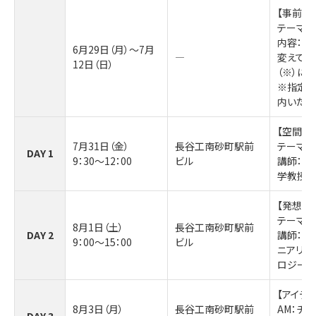
【事前課
テーマ：
内容：身
6月29日（月）～7月
―
変えてい
12日（日）
（※）に
※指定の
内いたし
【空間の
7月31日（金）
長谷工南砂町駅前
テーマ：
DAY 1
9：30～12：00
ビル
講師：成
学教授 
【発想を
テーマ：
8月1日（土）
長谷工南砂町駅前
DAY 2
講師：株
9：00～15：00
ビル
ニアリン
ロジー・
【アイデ
8月3日（月）
長谷工南砂町駅前
AM：チ
DAY 3