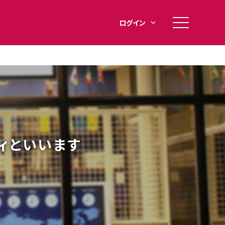
メ
ログイン
イ
ン
メ
ニ
ュ
ー
ィといいます