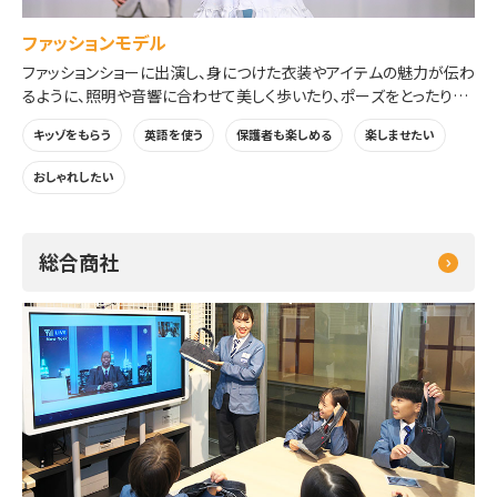
ファッションモデル
ファッションショーに出演し、身につけた衣装やアイテムの魅力が伝わ
るように、照明や音響に合わせて美しく歩いたり、ポーズをとったりし
ます。
キッゾをもらう
英語を使う
保護者も楽しめる
楽しませたい
※衣装は、ご自身の服の上から着用いただきます。
おしゃれしたい
総合商社