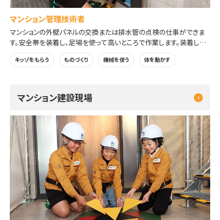
マンション管理技術者
マンションの外壁パネルの交換または排水管の点検の仕事ができま
す。安全帯を装着し、足場を使って高いところで作業します。装着した
カラビナは持ち帰れます。
キッゾをもらう
ものづくり
機械を使う
体を動かす
※体験回により「外壁パネル交換」または「排水管点検」を行います。
マンション建設現場