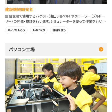
建設機械開発者
建設現場で使用するバケット（油圧ショベル）やクローラー（ブルドー
ザー）の開発・検証を行います。シミュレーターを使って作業を行い、
土の状況に合った仕様を見極めます。
キッゾをもらう
ものづくり
機械を使う
※受付時に「油圧ショベル」「ブルドーザー」から選んで体験できます。
パソコン工場