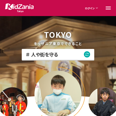
ログイン
TOKYO
キッザニア東京でできること
人や街を守る
人や街を守る
更
新