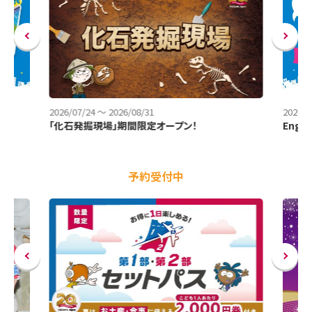
2026/07/24
～
2026/08/31
2026/0
「化石発掘現場」期間限定オープン！
Engli
予約受付中