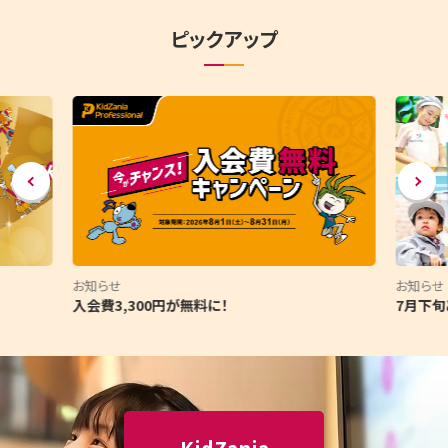
ピックアップ
6項目中1項目目を表示
前
次
お知らせ
お知らせ
入会費3,300円が無料に！
7月下旬