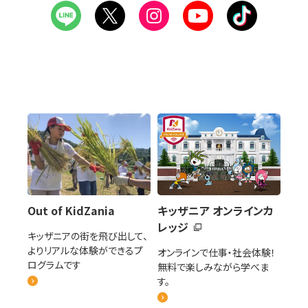
Out of KidZania
キッザニア オンラインカ
レッジ
キッザニアの街を飛び出して、
よりリアルな体験ができるプ
オンラインで仕事・社会体験！
ログラムです
無料で楽しみながら学べま
す。