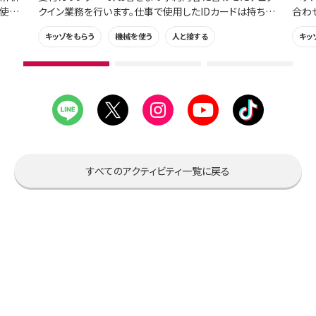
で使用
クイン業務を行います。仕事で使用したIDカードは持ち帰
合わ
れます。
帰れ
キッゾをもらう
機械を使う
人と接する
キッ
1
2
3
枚
枚
枚
目
目
目
の
の
の
ス
ス
ス
ラ
ラ
ラ
イ
イ
イ
すべてのアクティビティ一覧に戻る
ド
ド
ド
を
を
を
見
見
見
る
る
る