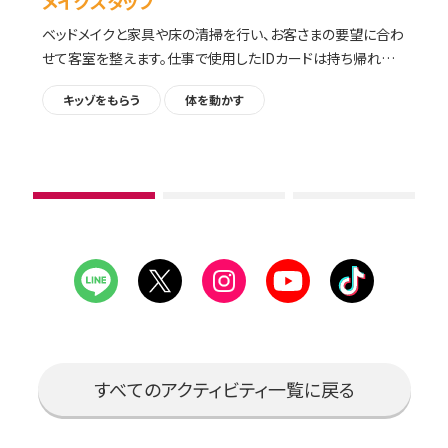
メイクスタッフ
ベッドメイクと家具や床の清掃を行い、お客さまの要望に合わ
せて客室を整えます。仕事で使用したIDカードは持ち帰れま
す。
キッゾをもらう
体を動かす
1
2
3
枚
枚
枚
目
目
目
の
の
の
ス
ス
ス
ラ
ラ
ラ
すべてのアクティビティ一覧に戻る
イ
イ
イ
ド
ド
ド