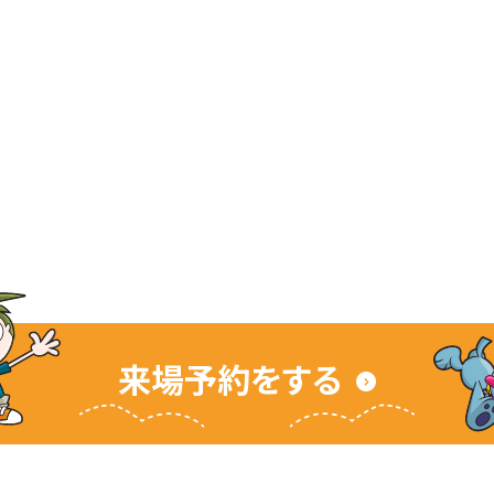
を
を
を
見
見
見
る
る
る
来場予約をする