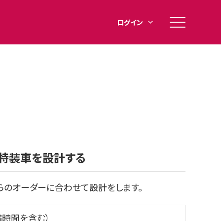
メ
ログイン
イ
ン
メ
ニ
ュ
ー
特装車を設計する
らのオーダーに合わせて設計をします。
備時間を含む）