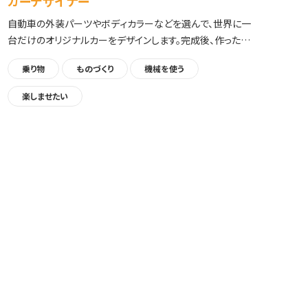
カーデザイナー
警
自動車の外装パーツやボディカラーなどを選んで、世界に一
防
台だけのオリジナルカーをデザインします。完成後、作ったデ
て
ザインが表紙に印刷されたカタログを持ち帰れます。
手
乗り物
ものづくり
機械を使う
楽しませたい