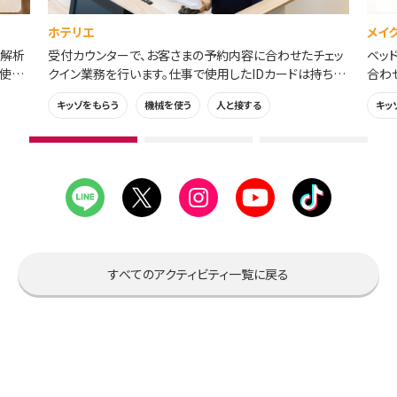
ホテリエ
メイ
像解析
受付カウンターで、お客さまの予約内容に合わせたチェッ
ベッ
で使用
クイン業務を行います。仕事で使用したIDカードは持ち帰
合わ
れます。
帰れ
キッゾをもらう
機械を使う
人と接する
キッ
1
2
3
枚
枚
枚
目
目
目
の
の
の
ス
ス
ス
ラ
ラ
ラ
イ
イ
イ
すべてのアクティビティ一覧に戻る
ド
ド
ド
を
を
を
見
見
見
る
る
る