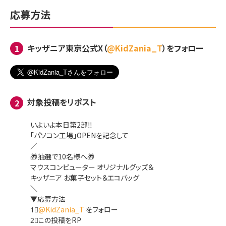
応募方法
キッザニア東京公式X（
@KidZania_T
）をフォロー
1
対象投稿をリポスト
2
いよいよ本日第2部‼
「パソコン工場」OPENを記念して
／
🎁抽選で10名様へ🎁
マウスコンピューター オリジナルグッズ＆
キッザニア お菓子セット＆エコバッグ
＼
▼応募方法
1⃣
@KidZania_T
をフォロー
2⃣この投稿をRP