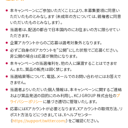
本キャンペーンにご参加いただくことにより、本募集要項に同意い
ただいたものとみなします（未成年の方については、親権者に同意
いただいたものとみなします）。
当選者は、配送の都合で日本国内のにお住まいの方に限らせてい
ただきます。
企業アカウントからのご応募は選考対象外となります。
必ずご自身のXアカウントを"公開"にした状態でご応募ください。
非公開の場合は応募が無効になります。
本キャンペーンの当選権利を、他の人に譲渡することはできませ
ん。また、賞品の転売は固く禁じます。
当選結果等について、電話、メールでのお問い合わせにはお答えで
きません。
当選者よりいただいた個人情報は、本キャンペーンに関するご連絡
および賞品発送の目的にのみ利用し、KCJ GROUP 株式会社の
プ
ライバシーポリシー
に基づき適切に管理いたします。
応募にはXアカウントが必要となります。Xアカウントの取得方法、リ
ポスト方法などにつきましては、Xヘルプセンター
（
https://support.twitter.com/
）をご確認ください。