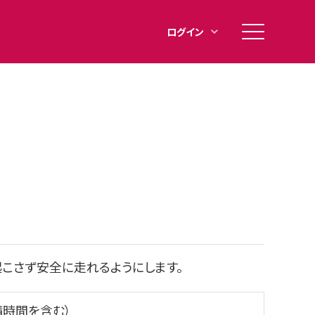
メ
ログイン
イ
ン
メ
ニ
ュ
ー
こさず安全に走れるようにします。
備時間を含む）