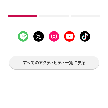
1
2
3
枚
枚
枚
目
目
目
の
の
の
ス
ス
ス
ラ
ラ
ラ
すべてのアクティビティ一覧に戻る
イ
イ
イ
ド
ド
ド
を
を
を
見
見
見
る
る
る