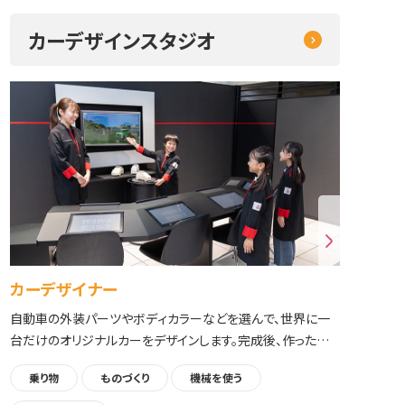
カーデザインスタジオ
カーデザイナー
特
自動車の外装パーツやボディカラーなどを選んで、世界に一
ダ
台だけのオリジナルカーをデザインします。完成後、作ったデ
造
ザインが表紙に印刷されたカタログを持ち帰れます。
計
乗り物
ものづくり
機械を使う