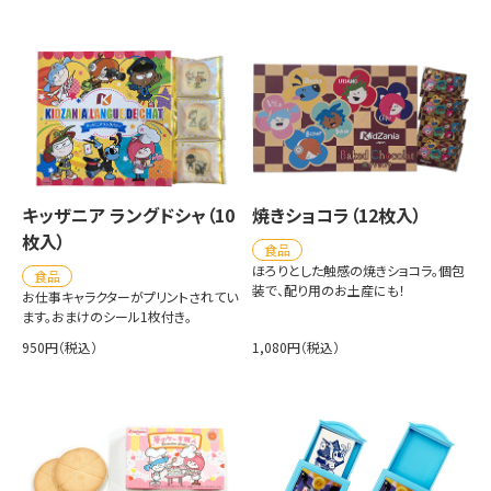
キッザニア ラングドシャ（10
焼きショコラ（12枚入）
枚入）
食品
ほろりとした触感の焼きショコラ。個包
食品
装で、配り用のお土産にも！
お仕事キャラクターがプリントされてい
ます。おまけのシール1枚付き。
950円（税込）
1,080円（税込）