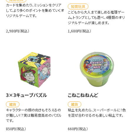
カードを集めたり、ミッションをクリア
知育玩具
して、より多くのポイントを集めていくオ
こどもから大人まで楽しめる推理ゲー
リジナルゲームです。
ム。トランプとしても遊べ、4種類のオリ
ジナルゲームが楽しめます。
2,980円（税込）
1,680円（税込）
3×3キューブパズル
こねこねねんど
雑貨
雑貨
キャラクターの顔の向きもそろえるの
粘土を丸めたら、スーパーボールに！色
が難しい！？実は難易度高めのパズル
を混ぜ合わせるのも楽しい粘土です。
です。
850円（税込）
660円（税込）