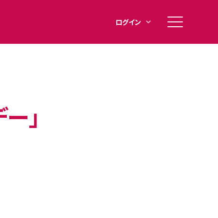
メ
ログイン
イ
ン
メ
ニ
ュ
デー」
ー