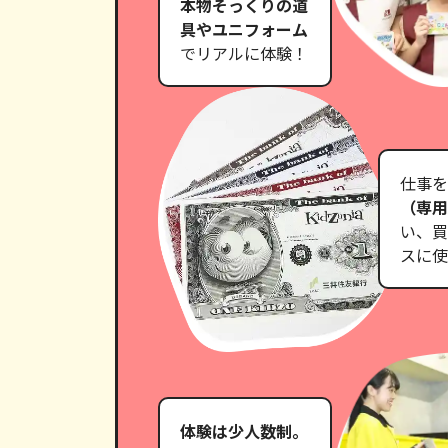
本物そっくりの道
具やユニフォーム
でリアルに体験！
仕事を
（専
い、買
スに使
体験は少人数制。