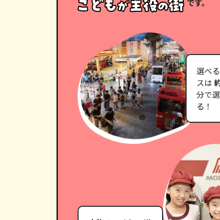
です。
選べる
スは
約
分で選
る！