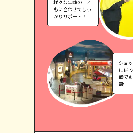
様々な年齢のこど
もに合わせてしっ
かりサポート！
ショッ
に併設
候でも
設！