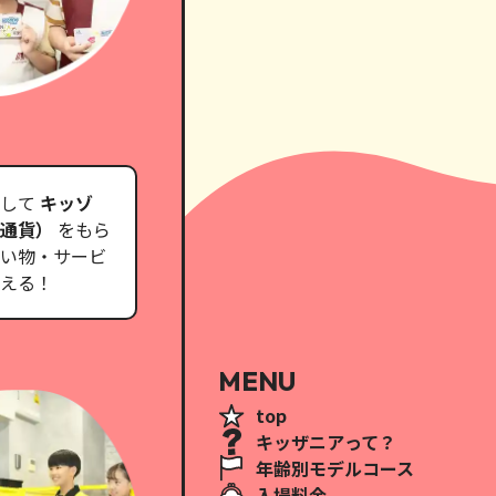
して
キッゾ
用通貨）
をもら
い物・サービ
える！
MENU
top
キッザニアって？
年齢別モデルコース
入場料金