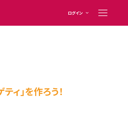
メ
ログイン
イ
ン
メ
ニ
ュ
ー
ティ」を作ろう！