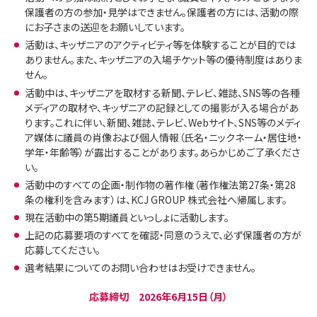
保護者の方の参加・見学はできません。保護者の方には、活動の際
にお子さまの送迎をお願いしています。
活動は、キッザニアのアクティビティ等を体験することが目的では
ありません。また、キッザニアの入場チケット等の優待制度はありま
せん。
活動中は、キッザニアを取材する新聞、テレビ、雑誌、SNS等の各種
メディアの取材や、キッザニアの記録としての撮影が入る場合があ
ります。これに伴い、新聞、雑誌、テレビ、Webサイト、SNS等のメディ
ア媒体に議員の肖像および個人情報（氏名・ニックネーム・居住地・
学年・年齢等）が露出することがあります。あらかじめご了承くださ
い。
活動中のすべての企画・制作物の著作権（著作権法第27条・第28
条の権利を含みます）は、KCJ GROUP 株式会社へ帰属します。
現在活動中の第5期議員といっしょに活動します。
上記の応募要項のすべてを確認・同意のうえで、必ず保護者の方が
応募してください。
選考結果についてのお問い合わせはお受けできません。
応募締切 2026年6月15日（月）