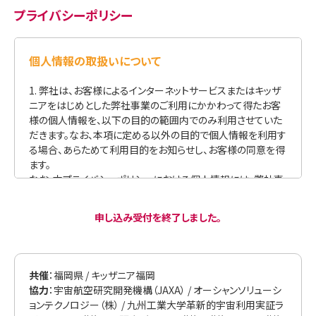
ールにてご連絡ください。
プライバシーポリシー
日程および時間は変更する可能性があります。変更する場合
は事前にお知らせいたします。
参加に際しては、KCJおよびKCJと共同でコスモポリタンキャ
ンパスを主催する者（以下、あわせて「共催者」といいます）の
スタッフならびにコスモポリタンキャンパス事務局の指示に従
ってください。
参加者の保護者のコスモポリタンキャンパスの見学は、コスモ
ポリタンキャンパス最終日であるDAY 5ほか、KCJが指定する
日以外原則ご遠慮ください。DAY 5の見学をご希望の方は、コ
スモポリタンキャンパス事務局による事前のご案内に従い、お
申込みください。ただし、共催者の判断によりご要望に添えな
い場合があることを予めご了承ください。
開始時刻は厳守してください。
申し込み受付を終了しました。
コスモポリタンキャンパスの参加者の迷惑となるような行為
やコスモポリタンキャンパスの進行を妨げる行為があった場
合、共催者の判断により参加をお断りすることがあります。
共催
：福岡県 / キッザニア福岡
体調不良その他参加者の都合等により欠席される場合は、当
協力
：宇宙航空研究開発機構（JAXA） / オーシャンソリューシ
日の開始時刻までに、文末のお問合わせ先にメールにてご連
ョンテクノロジー（株） / 九州工業大学革新的宇宙利用実証ラ
絡ください。欠席分の振替は行いません。