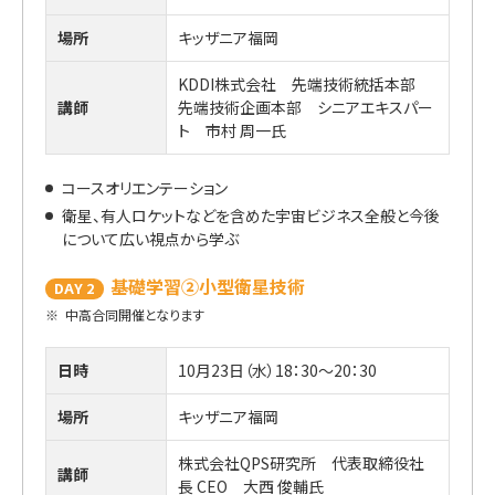
場所
キッザニア福岡
KDDI株式会社 先端技術統括本部
講師
先端技術企画本部 シニアエキスパー
ト 市村 周一氏
コースオリエンテーション
衛星、有人ロケットなどを含めた宇宙ビジネス全般と今後
について広い視点から学ぶ
基礎学習②小型衛星技術
DAY 2
※
中高合同開催となります
日時
10月23日（水）18：30～20：30
場所
キッザニア福岡
株式会社QPS研究所 代表取締役社
講師
長 CEO 大西 俊輔氏