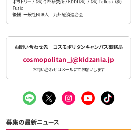
ボラトリー / （株）QPS研究所 / KDDI（株） / （株）Tellus / （株）
コスモポリタンキャンパスのオンライン配信は、視聴のみです。
Fusic
ディスカッションに参加することはできません。内容について
後援
：一般社団法人 九州経済連合会
ご質問がある場合は、コスモポリタンキャンパス事務局までお
問い合わせください。
【キッザニア福岡外部でのフィールドワークの実施について】
お問い合わせ先 コスモポリタンキャンパス事務局
キッザニア福岡以外の外部施設において実施する日程では、
コスモポリタンキャンパス事務局指定の場所に現地集合・現
cosmopolitan_j@kidzania.jp
地解散をお願いしております。
お問い合わせはメールにてお願いします
集合前・解散後の移動時に発生した事故・怪我等につきまし
ては、共催者は一切責任を負いかねます。気を付けてお越しく
ださい。
集合前・解散後の移動時は、保護者の責任の下、保護者のご
同伴なしでもご参加可能です。
共催者が引率を行うフィールドワークの場合は、KCJ負担で
保険に加入致します。
そのため、上記保険加入手続き等に必要な範囲で、KCJが管
募集の最新ニュース
理・保管する参加者の個人情報を提供する場合に、KCJから
上記加入保険の運営会社に提供することに同意いただける