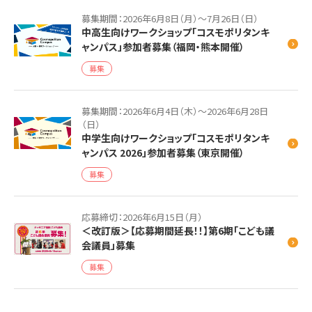
場合のみ、お申込みください。なお、加入保険の運営会社に参
加者の個人情報を提供する場合は、別途参加者からご承諾
募集期間：2026年6月8日（月）～7月26日（日）
をいただいた上で、個人情報を提供します。
中高生向けワークショップ「コスモポリタンキ
ャンパス」参加者募集（福岡・熊本開催）
なお、ご提供いただいた個人情報に関しては、「個人情報の取
扱い」項目で後述する方法により厳重に管理させていただき
募集
ます。
共催者は、ご参加中の参加者の言動に起因して、第三者から
の苦情や損害賠償請求などがあった場合、一切の責任を負
募集期間：2026年6月4日（木）～2026年6月28日
わず、参加者がすべて対処するものとします。
（日）
中学生向けワークショップ「コスモポリタンキ
ャンパス 2026」参加者募集（東京開催）
【実施日または実施方法の変更、実施の取り止め】
募集
悪天候・地震等の災害、疫病もしくは感染症の流行、または共
催者、コスモポリタンキャンパス事務局、協力者もしくは登壇
者の都合・病気等により、実施日もしくは実施方法の変更また
応募締切：2026年6月15日（月）
は実施の取り止めをする場合があります。この場合、以後の
＜改訂版＞【応募期間延長！！】第6期「こども議
対応について、応募フォームにご入力いただいた保護者の連
会議員」募集
絡先へご連絡させていただきますが、状況によりご連絡出来
募集
ない場合もあります。
対面でコスモポリタンキャンパスを実施することが困難な場
合には、オンラインの実施に変更する可能性があります。変更