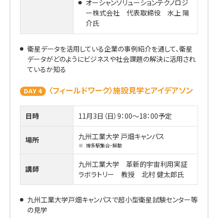
オーシャンソリューションテクノロジ
ー株式会社 代表取締役 水上 陽
介氏
衛星データを活用している企業の事例紹介を通して、衛星
データがどのようにビジネスや社会課題の解決に活用され
ているか知る
〈フィールドワーク〉施設見学とアイデアソン
DAY 4
日時
11月3日（日）9：00～18：00予定
九州工業大学 戸畑キャンパス
場所
※
博多駅集合・解散
九州工業大学 革新的宇宙利用実証
講師
ラボラトリー 教授 北村 健太郎氏
九州工業大学戸畑キャンパスで超小型衛星試験センター等
の見学