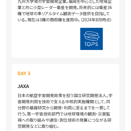
九州大学発の宇宙開発企業。福岡を中心とした地場企
業と共に小型レーダー衛星を開発。将来的には衛星36
機で地球の準リアルタイム観測データ提供を目指して
いる。現在は3機の商用機を運用中。（2024年8月時点）
DAY 3
JAXA
日本の航空宇宙開発政策を担う国立研究開発法人。宇
宙開発利用を技術で支える中核的実施機関として、同
分野の基礎研究から開発・利用に至るまでを一貫して
行う。第一宇宙技術部門では地球環境の観測・災害監
視への取り組みや通信・測位技術の発展につながる研
究開発などに取り組む。