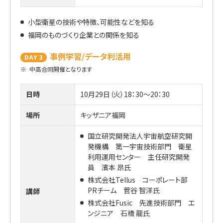
小型衛星の技術や特徴、可能性などを知る
福岡のものづくり企業との関係を知る
事例学習/データ利活用
DAY 3
※
中高合同開催となります
日時
10月29日（火）18：30～20：30
場所
キッザニア福岡
国立研究開発法人宇宙航空研究開
発機構 第一宇宙技術部門 衛星
利用運用センター 主任研究開発
員 濱本 昂氏
株式会社Tellus コーポレート部
PRチーム 菅谷 智洋氏
講師
株式会社Fusic 先進技術部門 エ
ンジニア 石橋 龍氏